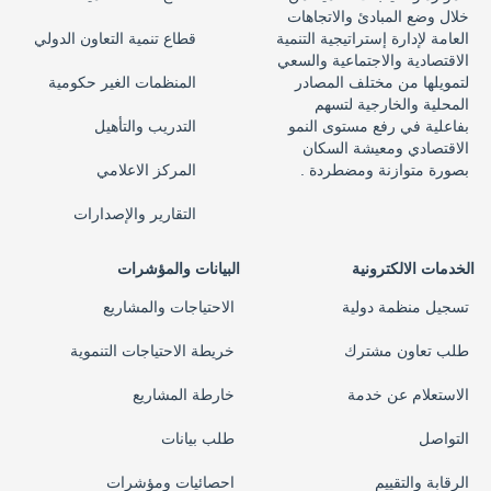
خلال وضع المبادئ والاتجاهات
العامة لإدارة إستراتيجية التنمية
قطاع تنمية التعاون الدولي
الاقتصادية والاجتماعية والسعي
لتمويلها من مختلف المصادر
المنظمات الغير حكومية
المحلية والخارجية لتسهم
بفاعلية في رفع مستوى النمو
التدريب والتأهيل
الاقتصادي ومعيشة السكان
بصورة متوازنة ومضطردة .
المركز الاعلامي
التقارير والإصدارات
الخدمات الالكترونية
البيانات والمؤشرات
تسجيل منظمة دولية
الاحتياجات والمشاريع
طلب تعاون مشترك
خريطة الاحتياجات التنموية
الاستعلام عن خدمة
خارطة المشاريع
التواصل
طلب بيانات
الرقابة والتقييم
احصائيات ومؤشرات