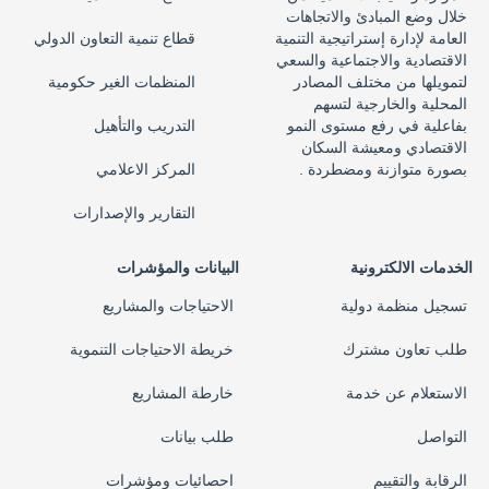
خلال وضع المبادئ والاتجاهات
العامة لإدارة إستراتيجية التنمية
قطاع تنمية التعاون الدولي
الاقتصادية والاجتماعية والسعي
لتمويلها من مختلف المصادر
المنظمات الغير حكومية
المحلية والخارجية لتسهم
بفاعلية في رفع مستوى النمو
التدريب والتأهيل
الاقتصادي ومعيشة السكان
بصورة متوازنة ومضطردة .
المركز الاعلامي
التقارير والإصدارات
الخدمات الالكترونية
البيانات والمؤشرات
تسجيل منظمة دولية
الاحتياجات والمشاريع
طلب تعاون مشترك
خريطة الاحتياجات التنموية
الاستعلام عن خدمة
خارطة المشاريع
التواصل
طلب بيانات
الرقابة والتقييم
احصائيات ومؤشرات