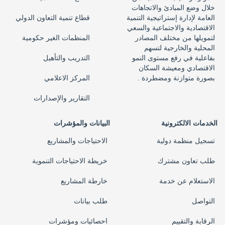
خلال وضع المبادئ والاتجاهات
العامة لإدارة إستراتيجية التنمية
قطاع تنمية التعاون الدولي
الاقتصادية والاجتماعية والسعي
لتمويلها من مختلف المصادر
المنظمات الغير حكومية
المحلية والخارجية لتسهم
بفاعلية في رفع مستوى النمو
التدريب والتأهيل
الاقتصادي ومعيشة السكان
بصورة متوازنة ومضطردة .
المركز الاعلامي
التقارير والإصدارات
الخدمات الالكترونية
البيانات والمؤشرات
تسجيل منظمة دولية
الاحتياجات والمشاريع
طلب تعاون مشترك
خريطة الاحتياجات التنموية
الاستعلام عن خدمة
خارطة المشاريع
التواصل
طلب بيانات
الرقابة والتقييم
احصائيات ومؤشرات